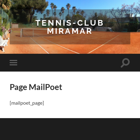
TENNIS-CLUB
MIRAMAR
Toggle
Toggle
search
mobile
field
menu
Page MailPoet
[mailpoet_page]